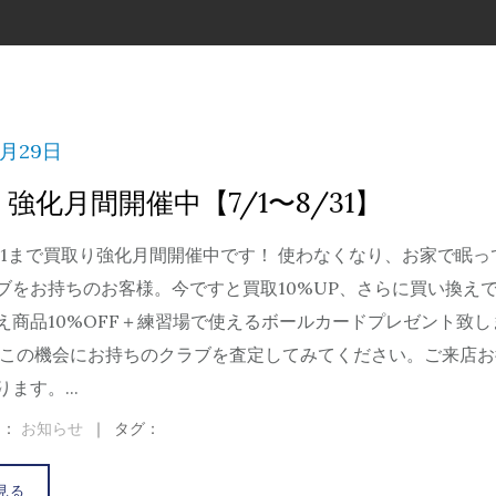
7月29日
強化月間開催中【7/1〜8/31】
8/31まで買取り強化月間開催中です！ 使わなくなり、お家で眠っ
ブをお持ちのお客様。今ですと買取10%UP、さらに買い換え
え商品10%OFF＋練習場で使えるボールカードプレゼント致し
非この機会にお持ちのクラブを査定してみてください。ご来店お
ます。...
ー：
お知らせ
｜
タグ：
見る