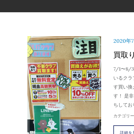
2020年
買取り
7/1〜
いるクラ
す買い換
す！ 是
ちしており
カテゴリ
詳細を